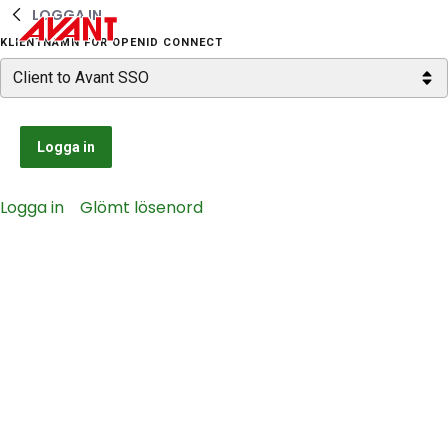
LOGGA IN
Hoppa till huvudinnehåll
KLIENTNAMN FÖR OPENID CONNECT
Logga in
Logga in
Glömt lösenord