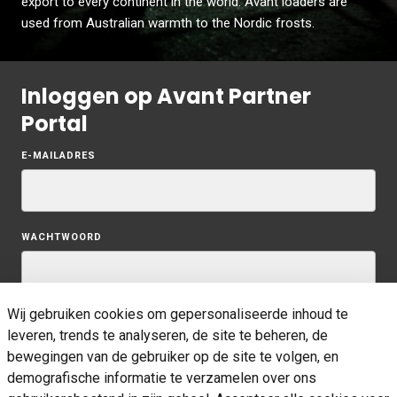
export to every continent in the world. Avant loaders are
used from Australian warmth to the Nordic frosts.
Inloggen op Avant Partner
Portal
Aanmelden
E-MAILADRES
WACHTWOORD
Wij gebruiken cookies om gepersonaliseerde inhoud te
ONTHOUD MIJ
leveren, trends te analyseren, de site te beheren, de
bewegingen van de gebruiker op de site te volgen, en
Aanmelden
demografische informatie te verzamelen over ons