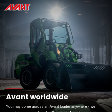
Overslaan en naar hoofdinhoud gaan
Avant worldwide
You may come across an Avant loader anywhere - we